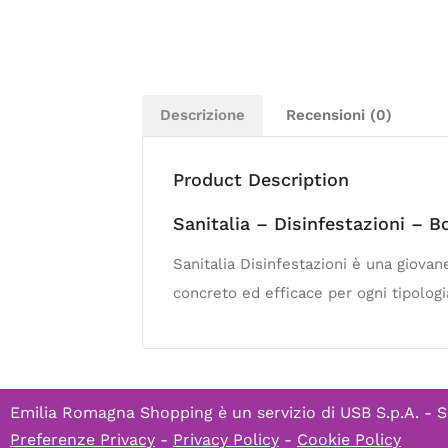
Descrizione
Recensioni (0)
Product Description
Sanitalia – Disinfestazioni – B
Sanitalia Disinfestazioni è una giovan
concreto ed efficace per ogni tipologia
Emilia Romagna Shopping è un servizio di
USB S.p.A. - S
Preferenze Privacy
-
Privacy Policy
-
Cookie Policy