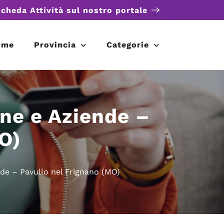
scheda Attività sul nostro portale
ome
Provincia
Categorie
one e Aziende –
O)
nde – Pavullo nel Frignano (MO)