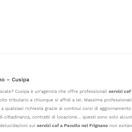
ano – Cusipa
iscale? Cusipa è un’agenzia che offre professionali
servizi ca
ito tributario a chiunque si affidi a lei. Massima professional
 qualsiasi richiesta grazie ai continui corsi di aggiornament
i cittadinanza, contratti di locazione… questi sono solo alcun
 delucidazioni sui
servizi caf a Pavullo nel Frignano
non esitare