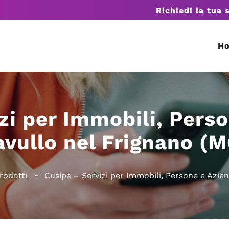
Richiedi la tua 
H
zi per Immobili, Pers
avullo nel Frignano (M
rodotti
Cusipa – Servizi per Immobili, Persone e Azie