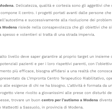
 Modena
. Delicatezza, qualità e cortesia sono gli aggettivi ch
i compone il centro. I progetti portati avanti dalle persone ch
dell’autostima e successivamente alla risoluzione dei problemi
 a Modena
risiede nella consapevolezza che gli obiettivi che 
spesso e volentieri si tratta di una strada impervia.
alto livello deve saper garantire al proprio target un insieme di
nziali pazienti e per i loro rispettivi parenti, con l’obiettivo
mento più efficace, bisogna affidarsi a una realtà che conosca 
esentato da L’Impronta Centro Terapeutico Riabilitativo, ope
alle esigenze di chi ne ha bisogno. L’attività è formata da uno 
rogetto viene rivolto a giovanissimi alle prese con disturbi del
emesse, trovare un buon
centro per l’autismo a Modena
diventa
o Matteotti a Sassuolo, in provincia di Modena.