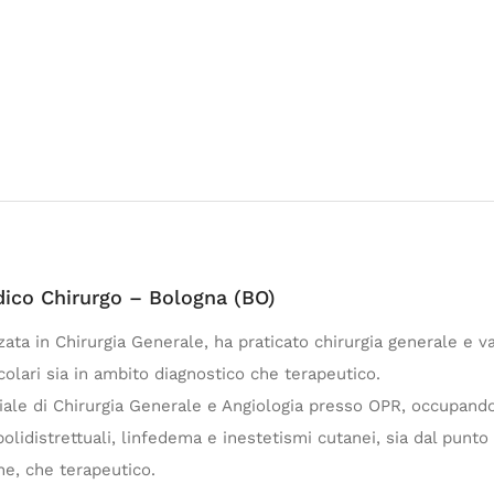
dico Chirurgo – Bologna (BO)
zata in Chirurgia Generale, ha praticato chirurgia generale e v
olari sia in ambito diagnostico che terapeutico.
iale di Chirurgia Generale e Angiologia presso OPR, occupando
e polidistrettuali, linfedema e inestetismi cutanei, sia dal punt
he, che terapeutico.