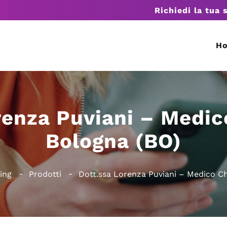
Richiedi la tua 
H
renza Puviani – Medic
Bologna (BO)
ing
Prodotti
Dott.ssa Lorenza Puviani – Medico C