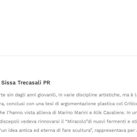
 Sissa Trecasali PR
e sin dagli anni giovanili, in varie discipline artistiche, ma è
ra, conclusi con una tesi di argomentazione plastica col Criti
e l’hanno vista allieva di Marino Marini e Alik Cavaliere. In u
discepoli vedeva rinnovarsi il “Miracolo”di nuovi fermenti e st
n idea antica ed eterna di fare scultura”, rappresentava per J