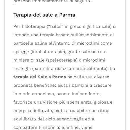
presenti immediatamente di seguito.
Terapia del sale a Parma
Per haloterapia (“halos” in greco significa sale) si
intende una terapia basata sull’assorbimento di
particelle saline all’interno di microclimi come
spiagge (idrohaloterapia), grotte salmastre e
miniere di sale (speleoterapia) o microclimi
analoghi (naturali o realizzati artificialmente). La
terapia del Sale a Parma
ha dalla sua diverse
proprietà benefiche: aiuta i bambini a crescere
in modo armonioso, sano e indipendente;
favorisce una visione più spensierata, gioiosa e
energica della vita; aiuta a ristabilire un ritmo
equilibrato del ciclo sonno/veglia ed a
combattere l’insonnia; e, infine, viene