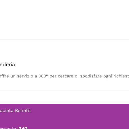
nderia
ffre un servizio a 360° per cercare di soddisfare ogni richiest
ocietà Benefit
owered by