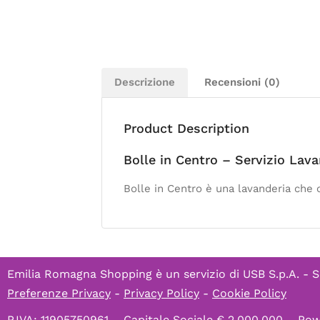
Descrizione
Recensioni (0)
Product Description
Bolle in Centro – Servizio Lava
Bolle in Centro è una lavanderia che o
Emilia Romagna Shopping è un servizio di
USB S.p.A. - S
Preferenze Privacy
-
Privacy Policy
-
Cookie Policy
P.IVA: 11905750961 – Capitale Sociale € 2.000.000 – P