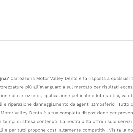
gna
? Carrozzeria Motor Valley Dents è la risposta a qualsiasi 
attrezzature più all’avanguardia sul mercato per risultati ecc
zione di carrozzeria, applicazione pellicole e kit estetici, valu
li e riparazione danneggiamento da agenti atmosferici. Tutto q
a Motor Valley Dents è a tua completa disposizione per prevent
e tempi di attesa contenuti. La nostra ditta offre i suoi servizi
li e per tutti propone costi altamente competitivi. Visita la n