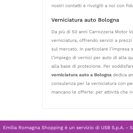
nostri contatti e rivolgiti a noi con fi
Verniciatura auto Bologna
Da più di 50 anni Carrozzeria Motor Va
verniciatura, offrendo servizi a prezz
sul mercato. In particolare l’impresa si
l’impiego di vernici per auto di alta q
alla base di protezione. Per soddisfare
verniciatura auto a Bologna
dedica am
consulenza per la verniciatura con per
mancano le offerte: per attività che ri
Emilia Romagna Shopping è un servizio di
USB S.p.A. - S