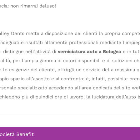
ducia: non rimarrai deluso!
lley Dents mette a disposizione dei clienti la propria compete
i adeguati e risultati altamente professionali mediante l’impie
 distingue nell’attività di
verniciatura auto a Bologna
e in tut
ualità, per l’ampia gamma di colori disponibili e di soluzioni 
 le esigenze del cliente, offrirgli un servizio della massima q
pio spazio all’ascolto e al confronto: è, infatti, possibile p
sonale specializzato accedendo all’area dedicata del sito web
chiedono più di quindici ore di lavoro, la lucidatura dell’auto 
ocietà Benefit