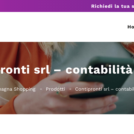
Richiedi la tua 
H
ronti srl – contabilità
magna Shopping
Prodotti
Contipronti srl – contabil