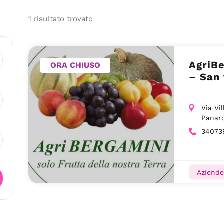
1
risultato
trovato
AgriBe
ORA CHIUSO
– San 
Via Vi
Panar
34073
Aziende