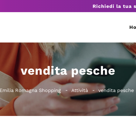
Richiedi la tua 
H
vendita pesche
Emilia Romagna Shopping
Attività
vendita pesche