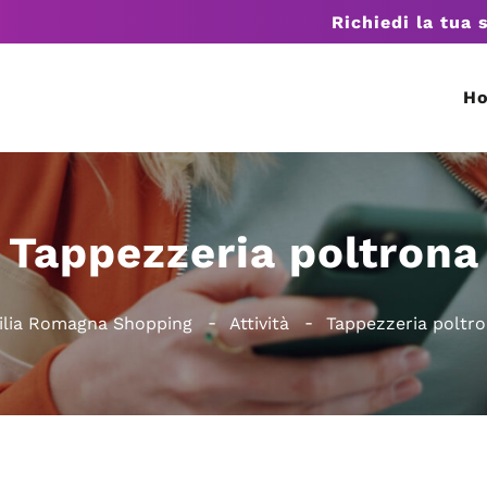
Richiedi la tua 
H
Tappezzeria poltrona
lia Romagna Shopping
Attività
Tappezzeria poltr