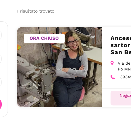
1
risultato
trovato
Ancesc
ORA CHIUSO
sartor
San B
Via de
Po MN
+3934
Negoz