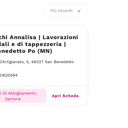
Più recenti
hi Annalisa | Lavorazioni
iali e di tappezzeria |
enedetto Po (MN)
ll'Artigianato, 5, 46027 San Benedetto
51620594
i Di Abbigliamento,
Apri Scheda
Sartorie