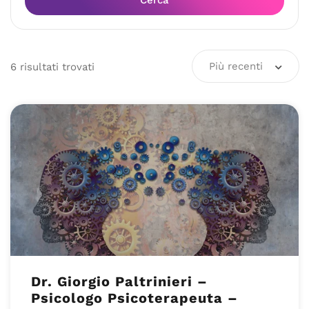
Cerca
Più recenti
6
risultati
trovati
Dr. Giorgio Paltrinieri –
Psicologo Psicoterapeuta –