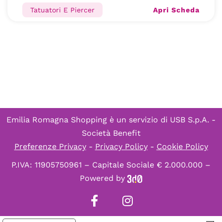
Apri Scheda
Tatuatori E Piercer
Emilia Romagna Shopping è un servizio di
USB S.p.A. -
Società Benefit
Preferenze Privacy
-
Privacy Policy
-
Cookie Policy
P.IVA: 11905750961 – Capitale Sociale € 2.000.000 –
Powered by