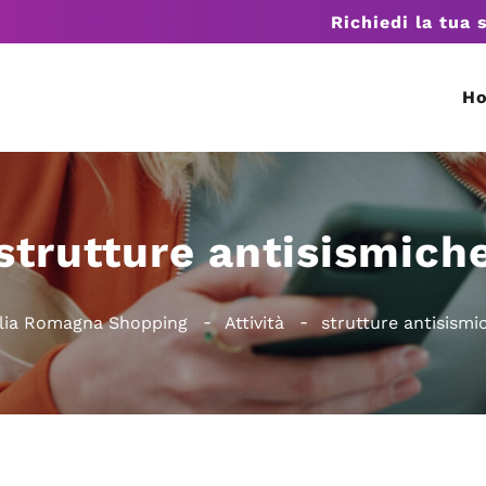
Richiedi la tua 
H
strutture antisismich
lia Romagna Shopping
Attività
strutture antisismi