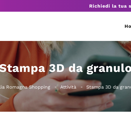
Richiedi la tua 
H
Stampa 3D da granul
lia Romagna Shopping
Attività
Stampa 3D da gran