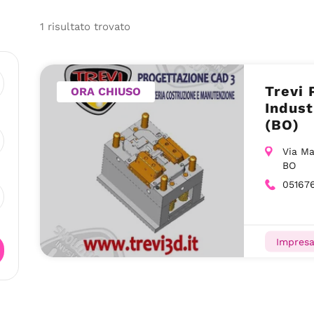
1
risultato
trovato
Trevi 
ORA CHIUSO
Indust
(BO)
Via Ma
BO
05167
Impresa