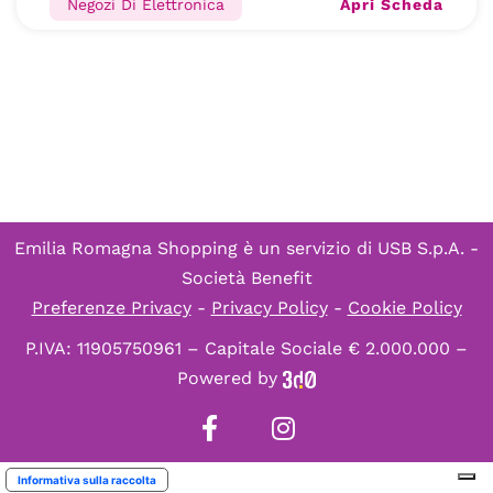
Apri Scheda
Negozi Di Elettronica
Emilia Romagna Shopping è un servizio di
USB S.p.A. -
Società Benefit
Preferenze Privacy
-
Privacy Policy
-
Cookie Policy
P.IVA: 11905750961 – Capitale Sociale € 2.000.000 –
Powered by
Informativa sulla raccolta