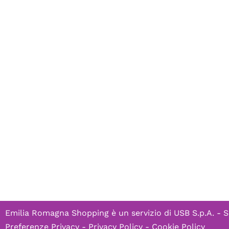
Emilia Romagna Shopping è un servizio di
USB S.p.A. - S
Preferenze Privacy
-
Privacy Policy
-
Cookie Policy