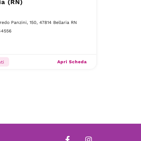
ia (RN)
fredo Panzini, 150, 47814 Bellaria RN
44556
Apri Scheda
ti