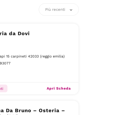
Più recenti
ria da Dovi
ispi 15 carpineti 42033 (reggio emilia)
93077
Apri Scheda
ti
a Da Bruno – Osteria –