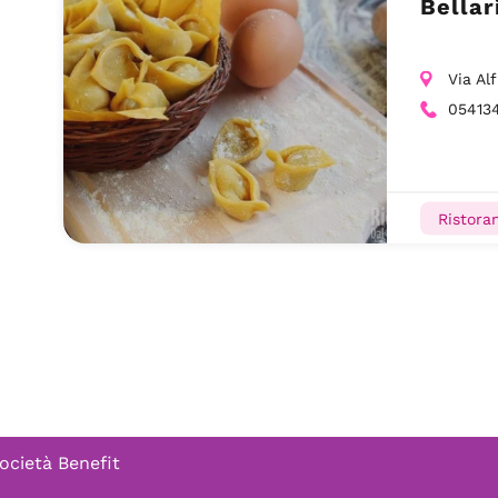
Bellar
Via Al
05413
Ristoran
ocietà Benefit