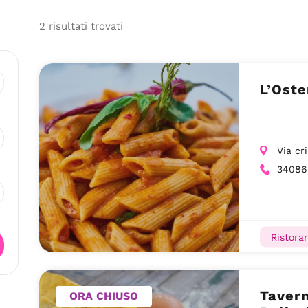
2
risultati
trovati
L’Oste
Via cr
34086
Ristoran
Tavern
ORA CHIUSO