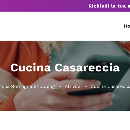
Richiedi la tua 
H
Cucina Casareccia
milia Romagna Shopping
Attività
Cucina Casarecci