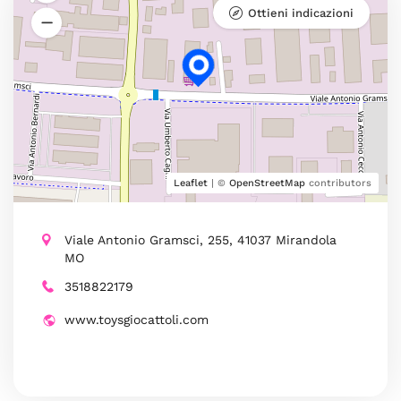
Ottieni indicazioni
Leaflet
| ©
OpenStreetMap
contributors
Viale Antonio Gramsci, 255, 41037 Mirandola
MO
3518822179
www.toysgiocattoli.com