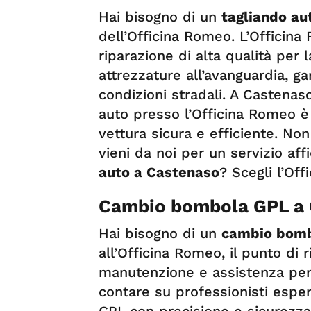
Hai bisogno di un
tagliando au
dell’Officina Romeo. L’Officina
riparazione di alta qualità per 
attrezzature all’avanguardia, g
condizioni stradali. A Castenaso
auto presso l’Officina Romeo è
vettura sicura e efficiente. No
vieni da noi per un servizio aff
auto a Castenaso
? Scegli l’Of
Cambio bombola GPL a 
Hai bisogno di un
cambio bomb
all’Officina Romeo, il punto di r
manutenzione e assistenza per 
contare su professionisti espe
GPL con precisione e sicurezza,