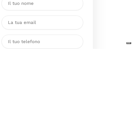
Dichiaro di aver preso visione
dell’Informativa sul trattamento
dei dati personali presente al
seguente
link
ai sensi degli artt. 13
e 14 del GDPR ed esprimo il mio
consenso esplicito, libero ed