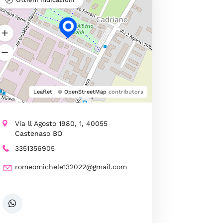
Leaflet
| ©
OpenStreetMap
contributors
Via ll Agosto 1980, 1, 40055
Castenaso BO
3351356905
romeomichele132022@gmail.com