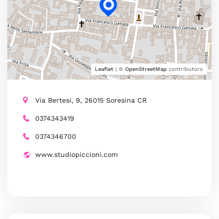
Leaflet
| ©
OpenStreetMap
contributors
Via Bertesi, 9, 26015 Soresina CR
0374343419
0374346700
www.studiopiccioni.com