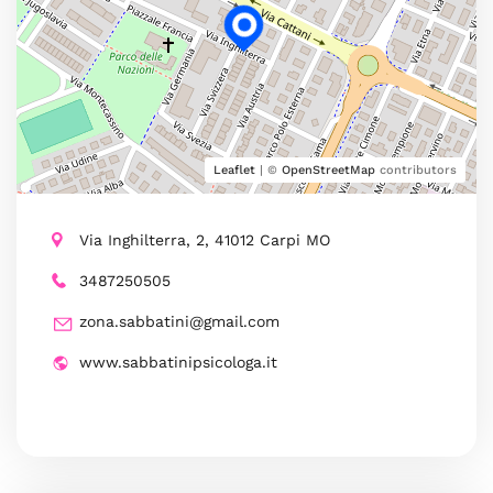
Leaflet
| ©
OpenStreetMap
contributors
Via Inghilterra, 2, 41012 Carpi MO
3487250505
zona.sabbatini@gmail.com
www.sabbatinipsicologa.it