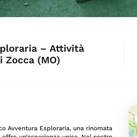
loraria – Attività
di Zocca (MO)
arco Avventura Esploraria, una rinomata
e offre un’esperienza unica. Nel nostro