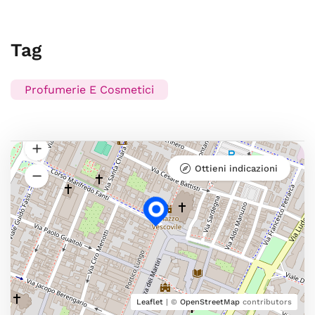
Tag
Profumerie E Cosmetici
Ottieni indicazioni
Leaflet
| ©
OpenStreetMap
contributors