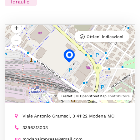
Idraulici
Ottieni indicazioni
Leaflet
| ©
OpenStreetMap
contributors
Viale Antonio Gramsci, 3 41122 Modena MO
3396313003
modanaimpresa@gmail.com