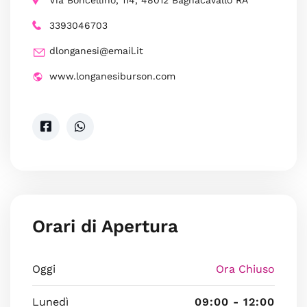
Via Boncellino, 114, 48012 Bagnacavallo RA
3393046703
dlonganesi@email.it
www.longanesiburson.com
Orari di Apertura
Oggi
Ora Chiuso
Lunedì
09:00 - 12:00