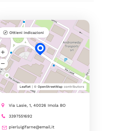
Ottieni indicazioni
Leaflet
| ©
OpenStreetMap
contributors
Via Lasie, 1, 40026 Imola BO
3397551692
pierluigifarne@email.it