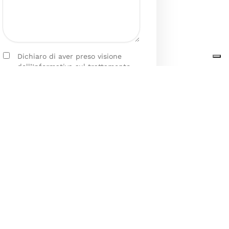
Dichiaro di aver preso visione
dell’Informativa sul trattamento
dei dati personali presente al
seguente
link
ai sensi degli artt. 13
e 14 del GDPR ed esprimo il mio
consenso esplicito, libero ed
informato al trattamento dei miei
dati personali.