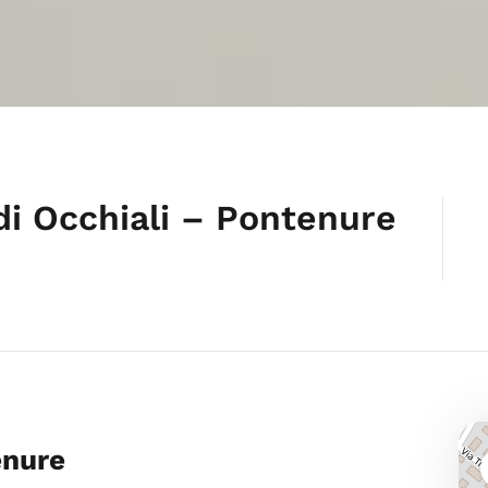
di Occhiali – Pontenure
enure