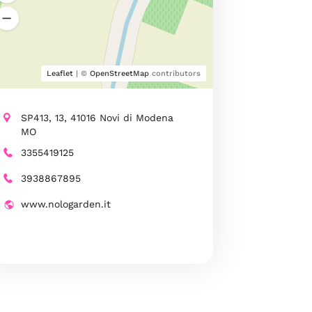
Leaflet
| ©
OpenStreetMap
contributors
SP413, 13, 41016 Novi di Modena
MO
3355419125
3938867895
www.nologarden.it