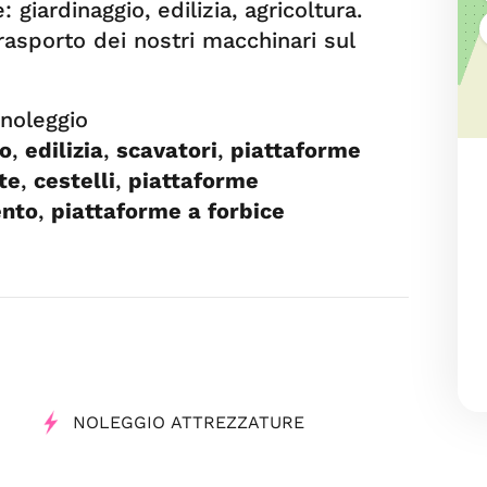
 giardinaggio, edilizia, agricoltura.
trasporto dei nostri macchinari sul
 noleggio
io
,
edilizia
,
scavatori
,
piattaforme
te
,
cestelli
,
piattaforme
ento
,
piattaforme a forbice
NOLEGGIO ATTREZZATURE