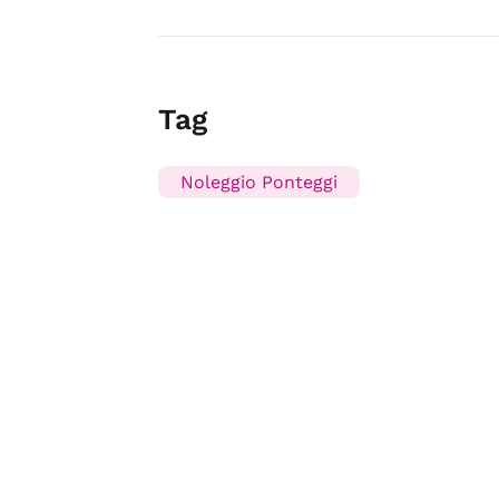
Tag
Noleggio Ponteggi
Emilia Romagna Shopping è un servizio di
USB S.p.A. - S
Preferenze Privacy
-
Privacy Policy
-
Cookie Policy