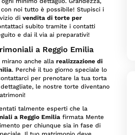
n ogni minimo dettaglio. Grandezza,
 con noi tutto è possibile! Stupisci i
rvizio di
vendita di torte per
ontattaci subito tramite i contatti
ito e dai il via ai preparativi!
rimoniali a Reggio Emilia
li mirano anche alla
realizzazione di
ilia
. Perché il tuo giorno speciale lo
contattarci per prenotare la tua torta
ettagliate, le nostre torte diventano
atrimoni!
entati talmente esperti che la
niali a Reggio Emilia
firmata Mente
imento per chiunque sia in fase di
speciale. Il tuo matrimonio deve