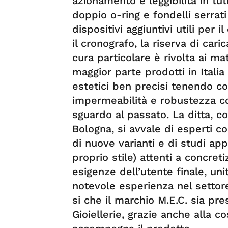
azionamento e leggibilità in tut
doppio o-ring e fondelli serrati
dispositivi aggiuntivi utili pe
il cronografo, la riserva di car
cura particolare è rivolta ai ma
maggior parte prodotti in Itali
estetici ben precisi tenendo co
impermeabilità e robustezza co
sguardo al passato. La ditta, 
Bologna, si avvale di esperti c
di nuove varianti e di studi app
proprio stile) attenti a concret
esigenze dell’utente finale, un
notevole esperienza nel settore 
si che il marchio M.E.C. sia pre
Gioiellerie, grazie anche alla