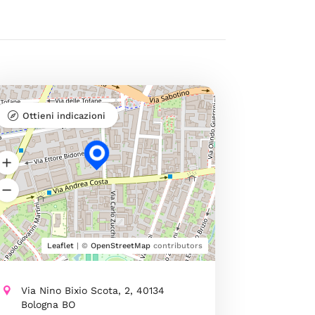
Ottieni indicazioni
Leaflet
| ©
OpenStreetMap
contributors
Via Nino Bixio Scota, 2, 40134
Bologna BO