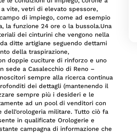
te le condizioni di impiego, corone a
 a vite, vetri di elevato spessore,
r il campo di impiego, come ad esempio
ica, la funzione 24 ore o la bussola.Una
teriali dei cinturini che vengono nella
a da ditte artigiane seguendo dettami
nto della traspirazione,
n doppie cuciture di rinforzo e uno
con sede a Casalecchio di Reno –
onoscitori sempre alla ricerca continua
rofonditi dei dettagli (mantenendo il
izzare sempre più i desideri e le
itamente ad un pool di venditori con
dell’orologeria militare. Tutto ciò fa
sente in qualificate Orologerie e
 costante campagna di informazione che