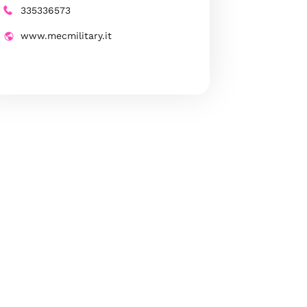
335336573
www.mecmilitary.it