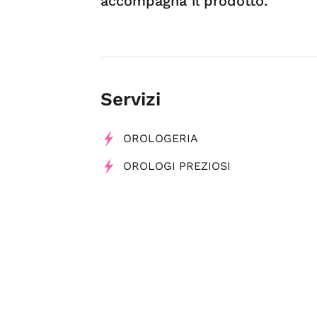
accompagna il prodotto.
Servizi
OROLOGERIA
OROLOGI PREZIOSI
Tag
Gioiellerie
Gioielli ed accessori