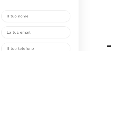
Dichiaro di aver preso visione
dell’Informativa sul trattamento
dei dati personali presente al
seguente
link
ai sensi degli artt. 13