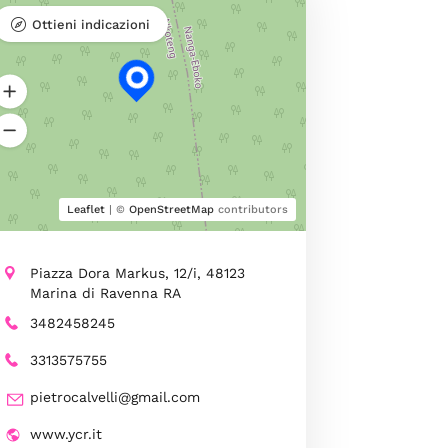
Ottieni indicazioni
Leaflet
| ©
OpenStreetMap
contributors
Piazza Dora Markus, 12/i, 48123
Marina di Ravenna RA
3482458245
3313575755
pietrocalvelli@gmail.com
www.ycr.it