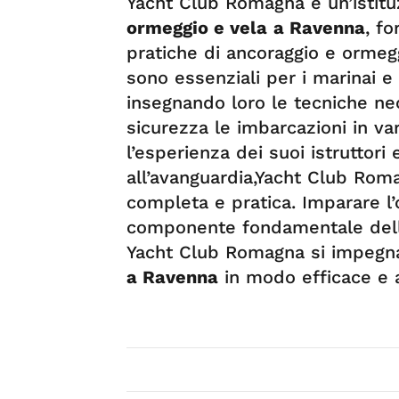
Yacht Club Romagna è un’istit
ormeggio
e vela
a Ravenna
, f
pratiche di ancoraggio e ormegg
sono essenziali per i marinai e 
insegnando loro le tecniche ne
sicurezza le imbarcazioni in var
l’esperienza dei suoi istruttori 
all’avanguardia,Yacht Club Rom
completa e pratica. Imparare l’
componente fondamentale della
Yacht Club Romagna si impegna
a Ravenna
in modo efficace e a