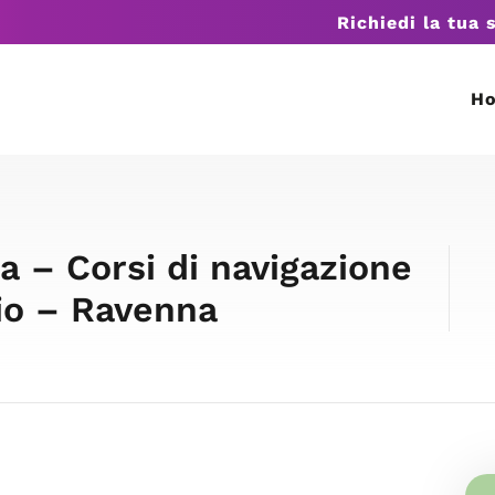
Richiedi la tua 
H
 – Corsi di navigazione
gio – Ravenna