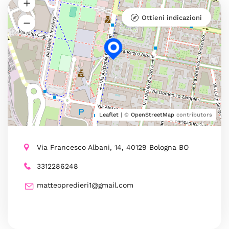
Ottieni indicazioni
Leaflet
| ©
OpenStreetMap
contributors
Via Francesco Albani, 14, 40129 Bologna BO
3312286248
matteopredieri1@gmail.com