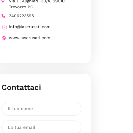
Via D. Alighieri, 30/A, 29010
Trevozzo PC
3406223595
info@laserusati.com
www.laserusati.com
Contattaci