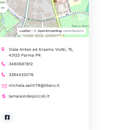
Leaflet
| ©
OpenStreetMap
contributors
Viale Anteo ed Erasmo Viotti, 15,
43123 Parma PR
3480697812
3394420076
michela.santi79@libero.it
lamaisondeipiccoli.it