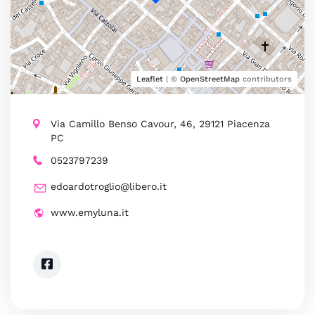
Leaflet
| ©
OpenStreetMap
contributors
Via Camillo Benso Cavour, 46, 29121 Piacenza
PC
0523797239
edoardotroglio@libero.it
www.emyluna.it