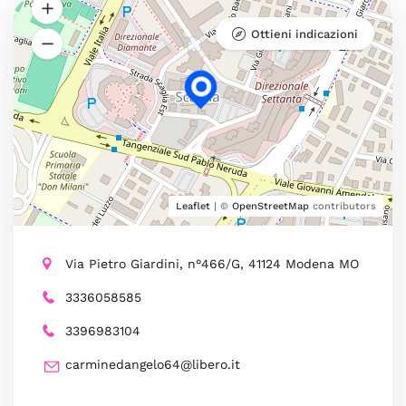
Ottieni indicazioni
Leaflet
| ©
OpenStreetMap
contributors
Via Pietro Giardini, n°466/G, 41124 Modena MO
3336058585
3396983104
carminedangelo64@libero.it