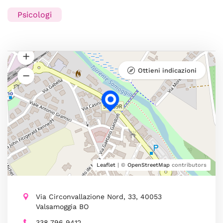
Psicologi
Ottieni indicazioni
Leaflet
| ©
OpenStreetMap
contributors
Via Circonvallazione Nord, 33, 40053
Valsamoggia BO
338 796 9412