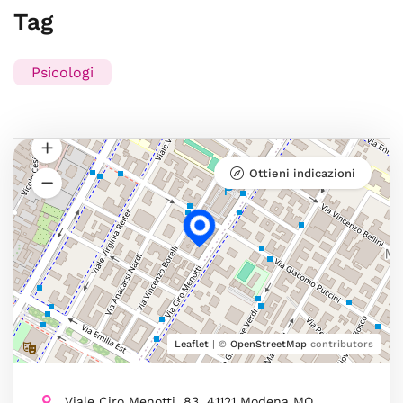
Tag
Psicologi
Ottieni indicazioni
Leaflet
| ©
OpenStreetMap
contributors
Viale Ciro Menotti, 83, 41121 Modena MO