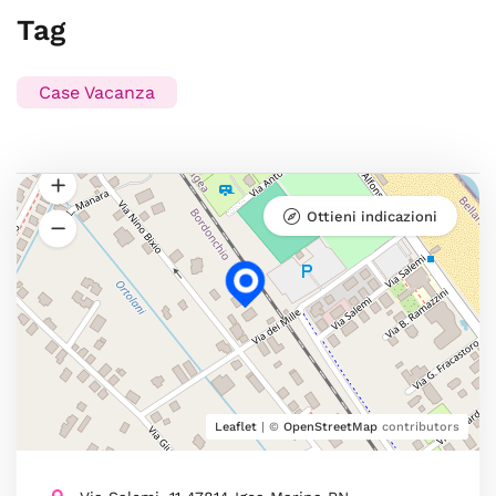
Tag
Case Vacanza
Ottieni indicazioni
Leaflet
| ©
OpenStreetMap
contributors