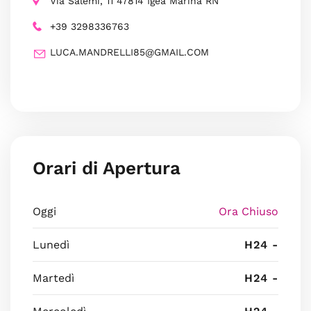
Via Salemi, 11 47814 Igea Marina RN
+39 3298336763
LUCA.MANDRELLI85@GMAIL.COM
Orari di Apertura
Oggi
Ora Chiuso
Lunedì
H24 -
Martedì
H24 -