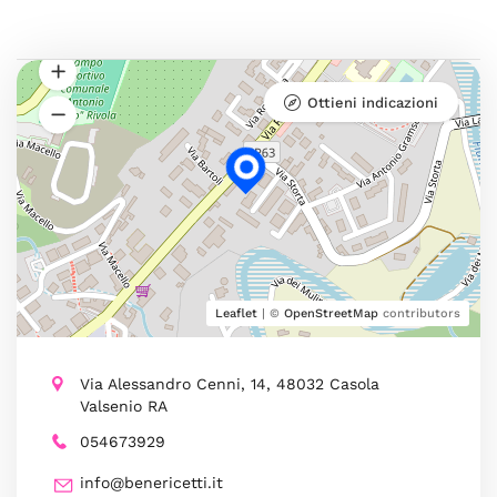
Ottieni indicazioni
Leaflet
| ©
OpenStreetMap
contributors
Via Alessandro Cenni, 14, 48032 Casola
Valsenio RA
054673929
info@benericetti.it