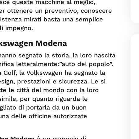
osce queste macchine al meglio,
Per ottenere un preventivo, conoscere
ssistenza mirati basta una semplice
di impegno.
olkswagen Modena
nno segnato la storia, la loro nascita
nifica letteralmente:”auto del popolo”.
a Golf, la Volkswagen ha segnato la
sign, prestazioni e sicurezza. Le si
te le città del mondo con la loro
imile, per quanto riguarda le
gliato di portarla da un buon
na delle officine autorizzate
agen Modena
è un esempio di