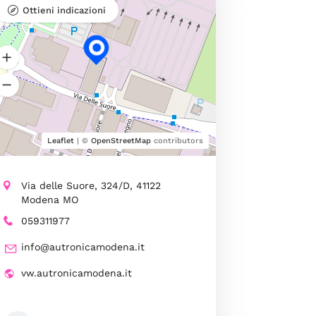
Ottieni indicazioni
Leaflet
| ©
OpenStreetMap
contributors
Via delle Suore, 324/D, 41122
Modena MO
059311977
info@autronicamodena.it
vw.autronicamodena.it