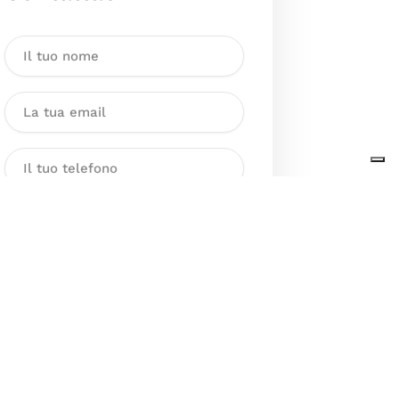
Dichiaro di aver preso visione
dell’Informativa sul trattamento
dei dati personali presente al
seguente
link
ai sensi degli artt. 13