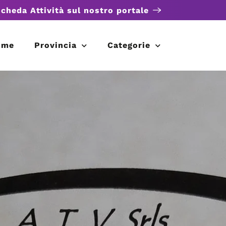
scheda Attività sul nostro portale
ome
Provincia
Categorie