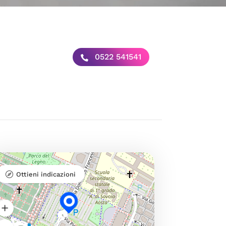
0522 541541
Ottieni indicazioni