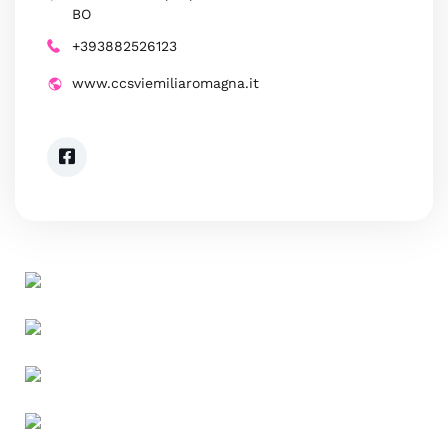
BO
+393882526123
www.ccsviemiliaromagna.it