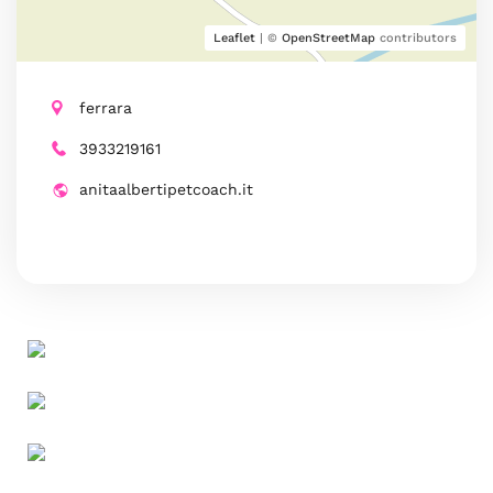
Leaflet
| ©
OpenStreetMap
contributors
ferrara
3933219161
anitaalbertipetcoach.it