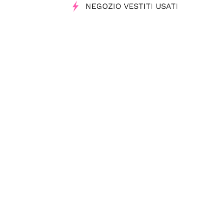
NEGOZIO VESTITI USATI
Tag
Abbigliamento Vintage
Negozi 
Emilia Romagna Shopping è un servizio di
USB S.p.A. - S