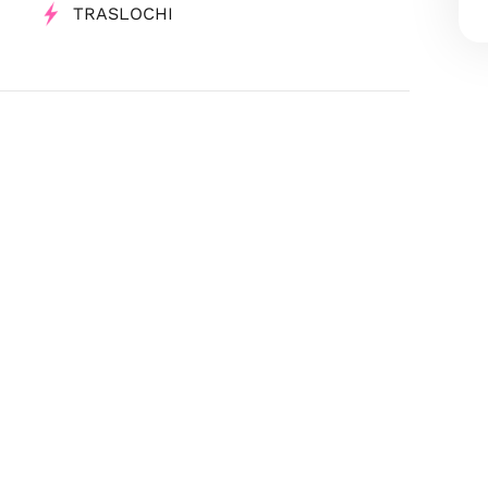
TRASLOCHI
Di Abbigliamento
ocietà Benefit