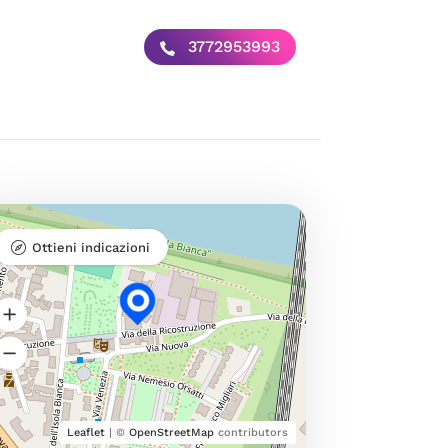
3772953993
Ottieni indicazioni
Leaflet
| ©
OpenStreetMap
contributors